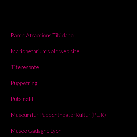
Parc d’Atraccions Tibidabo
Marionetarium’s old web site
Titeresante
Puppetring
Putxinel·li
Museum für PuppentheaterKultur (PUK)
Museo Gadagne Lyon